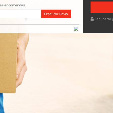
uas encomendas.
Procurar
Envio
Recuperar 