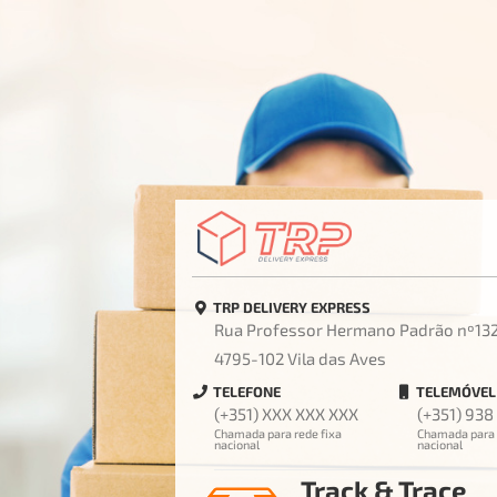
TRP DELIVERY EXPRESS
Rua Professor Hermano Padrão nº13
4795-102 Vila das Aves
TELEFONE
TELEMÓVEL
(+351) XXX XXX XXX
(+351) 938
Chamada para rede fixa
Chamada para 
nacional
nacional
Track & Trace