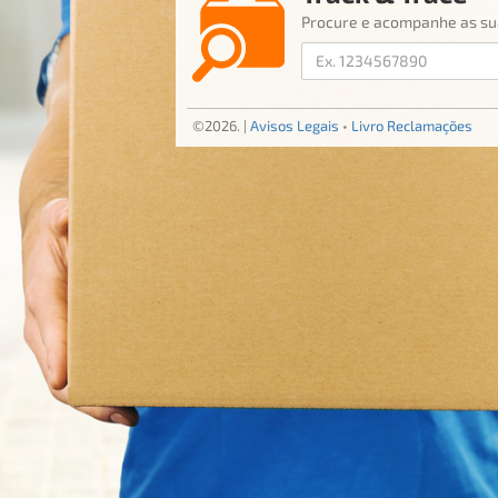
Procure e acompanhe as s
©2026.
|
Avisos Legais
•
Livro Reclamações