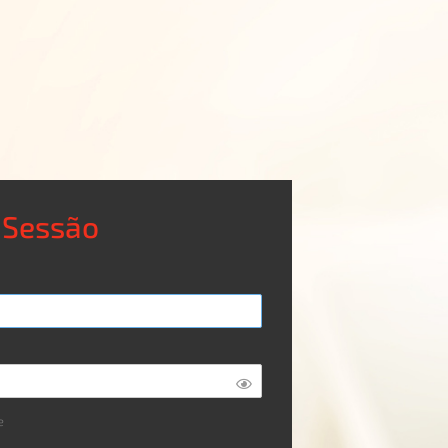
r Sessão
e