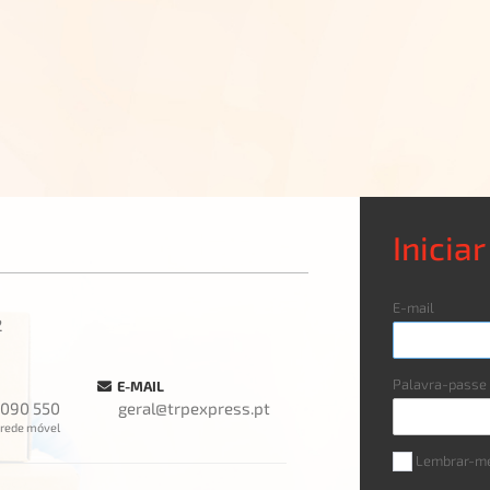
Inicia
E-mail
2
Palavra-passe
E-MAIL
 090 550
geral@trpexpress.pt
rede móvel
Lembrar-m